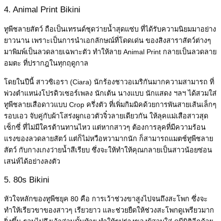
4. Animal Print Bikini
ทูพีชลายสัตว์ ถือเป็นเทรนด์ชุดว่ายน้ำสุดแซ่บ ที่ได้รับความนิยมมาอย่าง
ยาวนาน เพราะเป็นการนำเอกลักษณ์ที่โดดเด่น ของสิงสาราสัตว์ต่างๆ
มาพิมพ์เป็นลวดลายเฉพาะตัว ทำให้ลาย Animal Print กลายเป็นลวดลาย
อมตะ ที่ปรากฎในทุกฤดูกาล
โดยในปีนี้ สาวซิเอรา (Ciara) นักร้องชาวอเมริกันมากความสามารถ ที่
พ่วงตำแหน่งโปรดิวเซอร์เพลง นักเต้น นางแบบ นักแสดง ฯลฯ ได้สวมใส่
ทูพีชลายเสือดาวแบบ Crop ครึ่งตัว ที่เพิ่มกิมมิคด้วยการพันสายเส้นเล็กๆ
รอบเอว จับคู่กับผ้าโสร่งผูกเอวตัวจิ๋วลายเดียวกัน ให้ลุคแม่เสือสาวสุด
เซ็กซี่ ที่ไม่มีใครต้านทานไหว แต่หากสาวๆ ต้องการลุคที่มีความร้อน
แรงของลวดลายสัตว์ แต่ก็ไม่หวือหวามากนัก ก็สามารถแมตช์ทูพีชลาย
สัตว์ กับกางเกงว่ายน้ำสีเรียบ ซึ่งจะให้ทำให้คุณกลายเป็นสาวน้อยซ่อน
เสน่ห์ได้อย่างลงตัว
5. 80s Bikini
หัวใจหลักของทูพีชยุค 80 คือ การเว้าช่วงขาสูงไปจนถึงสะโพก ซึ่งจะ
ทำให้เรียวขาของสาวๆ เรียวยาว และช่วยยืดให้ช่วงสะโพกดูเพรียวมาก