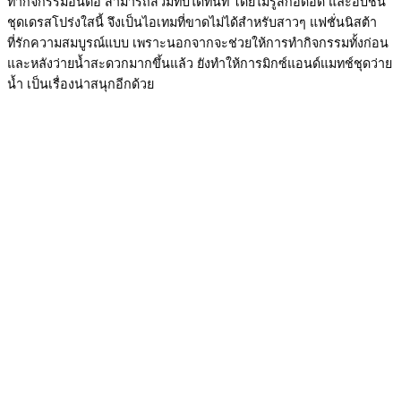
ทำกิจกรรมอื่นต่อ สามารถสวมทับได้ทันที โดยไม่รู้สึกอึดอัด และอับชื้น
ชุดเดรสโปร่งใสนี้ จึงเป็นไอเทมที่ขาดไม่ได้สำหรับสาวๆ แฟชั่นนิสต้า
ที่รักความสมบูรณ์แบบ เพราะนอกจากจะช่วยให้การทำกิจกรรมทั้งก่อน
และหลังว่ายน้ำสะดวกมากขึ้นแล้ว ยังทำให้การมิกซ์แอนด์แมทช์ชุดว่าย
น้ำ เป็นเรื่องน่าสนุกอีกด้วย