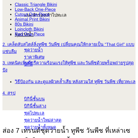
Classic Triangle Bikini
Low-Back One-Piece
Cutout One-Piece
แนะนำรองเท้าไปทะเล
Animal Print Bikini
80s Bikini
Loincloth Bikini
Red One-Piece
ชุดว่ายน้ำ
2. เคล็ดลับสไตล์ลิ่งทูพีช วันพีช เปลี่ยนคุณให้กลายเป็น “That Girl” แบบ
ชุดว่ายน้ำ
แซ่บลืม
ราคาพิเศษ
3. เทคนิคเพิ่มดีกรีความร้อนแรงให้ทูพีช และวันพีชด้วยพร็อพถ่ายรูปสุด
บิกินี่
ปัง
วิธีป้องกัน และดูแลผิวคล้ำเสีย หลังสวมใส่ ทูพีช วันพีช เที่ยวทะเล
4. สรุป
บิกินี่ชั้นบน
บิกินี่ชั้นล่าง
ชุดไปทะเล
ชุดว่ายน้ำใหม่ล่าสุด
ชุดว่ายน้ำทั้งหมด
ส่อง 7 เทรนด์ชุดว่ายน้ำ ทูพีช วันพีช ที่เหล่าเซ