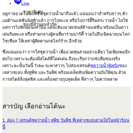
Line
ราคาพิเศษ
ฤดูกาลอวดโฉมแฟชั่นชุดว่ายน้ำมาถึงแล้ว แน่นอนว่าสำหรับสาวๆ ตัว
แม่ด้านแฟชั่นนิสต้าแล้ว การไปทะเล หรือไปปาร์ตี้ริมสระว่ายน้ำ ไม่ใช่
ของมีจำนวนจำกัด
แค่การไปพักผ่อนเท่านั้น แต่จะต้องอวดเซนส์ด้านแฟชั่น พร้อมเป็นดาว
เด่นริมทะเล หรือท่ามกลางผู้คนที่มาร่วมปาร์ตี้ รวมไปถึงเฉิดฉายบนโลก
โซเชียล ให้เหล่าผู้ติดตามกดไลก์รัวๆ อีกด้วย
ซึ่งแน่นอนว่า การใส่ชุดว่ายน้ำ เพื่ออวดหุ่นสวยอย่างเดียว ไม่เพียงพออีก
ต่อไป เพราะจะต้องมีสไตล์ที่โดดเด่น ถึงจะเรียกว่าแซ่บลืมของจริง
เพราะฉะนั้นวันนี้ Tribe จะพาสาวๆ ไปส่องเทรนด์
ชุดว่ายน้ำผู้หญิง
ของ
เหล่าเซเลบ ทั้งทูพีช และวันพีช พร้อมเคล็ดลับเพิ่มความปังให้คุณ ด้วย
การสไตล์ลิ่งสุดชิค และพร็อพถ่ายรูปสุดเด็ด ที่สาวๆ ไม่ควรพลาด
สารบัญ เลือกอ่านได้นะ
1. ส่อง 7 เทรนด์ชุดว่ายน้ำ ทูพีช วันพีช ที่เหล่าเซเลบสวมใส่ในหน้าร้อน
นี้