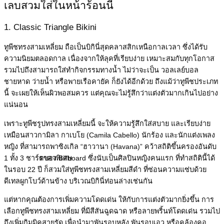
เลบสวมใส่ในหน้าร้อนนี้
1. Classic Triangle Bikini
ทูพีชทรงสามเหลี่ยม ถือเป็นบิกินี่สุดคลาสสิกเหนือกาลเวลา ซึ่งได้รับ
ความนิยมตลอดกาล เนื่องจากให้ลุคที่เรียบง่าย เหมาะสมกับทุกโอกาส
รวมไปถึงสามารถใส่ทำกิจกรรมทางน้ำ ไม่ว่าจะเป็น วอลเลย์บอล
ชายหาด ว่ายน้ำ หรือพายเรือคายัค ก็ยังได้อีกด้วย ถึงแม้ว่าทูพีชประเภท
นี้ จะเผยให้เห็นผิวพอสมควร แต่คุณจะไม่รู้สึกว่าแต่งตัวมากเกินไปอย่าง
แน่นอน
เพราะทูพีชรูปทรงสามเหลี่ยมนี้ จะให้ความรู้สึกใส่สบาย และเรียบง่าย
เหมือนสาวกามิลา กาเบโย (Camila Cabello) นักร้อง และนักแต่งเพลง
หญิง ที่สามารถพาซิงเกิล “ฮาวานา (Havana)” คว้าสถิติขึ้นครองอันดับ
1 ทั้ง 3 ชาร์ตของ Billboard ซึ่งนับเป็นศิลปินหญิงคนแรก ที่ทำสถิตินี้ได้
ราคาพิเศษ
ในรอบ 22 ปี ก็สวมใส่ทูพีชทรงสามเหลี่ยมสีดำ ที่ซ่อนความแซ่บด้วย
ดีเทลผูกโบว์ด้านข้าง บริเวณบิกินี่ท่อนล่างเช่นกัน
แต่หากคุณต้องการเพิ่มความโดดเด่น ให้กับการแต่งตัวมากยิ่งขึ้น การ
เลือกทูพีชทรงสามเหลี่ยม ที่มีสีสันฉูดฉาด หรือลายพริ้นท์โดดเด่น รวมไป
ถึงเพิ่มกิมมิคสายรัด เพื่อนำมาพันรอบหลัง พันรอบเอว หรือคล้องคอ