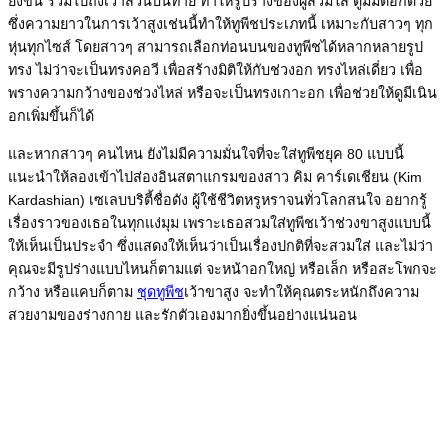
ยิ่งขึ้น รวมไปถึงเว้าส่วนบั้นท้าย ทำให้รูปร่างของผู้สวมใส่ ดูมีมิติอีกด้วย
ซึ่งความยาวในการเว้าสูงเช่นนี้ทำให้ทูพีชประเภทนี้ เหมาะกับสาวๆ ทุก
หุ่นทุกไซส์ โดยสาวๆ สามารถเลือกท่อนบนของทูพีชได้หลากหลายรูป
ทรง ไม่ว่าจะเป็นทรงคอวี เพื่อสร้างมิติให้กับช่วงอก ทรงไหล่เดี่ยว เพื่อ
พรางความกว้างของช่วงไหล่ หรือจะเป็นทรงเกาะอก เพื่อช่วยให้ดูมีเนิน
อกเพิ่มขึ้นก็ได้
และหากสาวๆ คนไหน ยังไม่มีความมั่นใจที่จะใส่ทูพีชยุค 80 แบบนี้
แนะนำให้ลองเข้าไปส่องอินสตาแกรมของสาว คิม คาร์เดเชียน (Kim
Kardashian) เซเลบบริตี้ชื่อดัง ผู้ใช้ชีวิตหรูหราจนทั่วโลกสนใจ อยากรู้
เรื่องราวของเธอในทุกแง่มุม เพราะเธอสวมใส่ทูพีชเว้าช่วงขาสูงแบบนี้
ให้เห็นเป็นประจำ ซึ่งแสดงให้เห็นว่าเป็นเรื่องปกติที่จะสวมใส่ และไม่ว่า
คุณจะมีรูปร่างแบบไหนก็ตามแต่ จะหน้าอกใหญ่ หรือเล็ก หรือสะโพกจะ
กว้าง หรือแคบก็ตาม
ชุดทูพีช
เว้าขาสูง จะทำให้คุณตระหนักถึงความ
สวยงามของร่างกาย และรักตัวเองมากยิ่งขึ้นอย่างแน่นอน