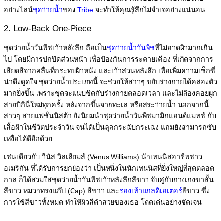
อย่างไลน์
ชุดว่ายน้ำ
ของ
Tribe
จะทำให้คุณรู้สึกไม่จำเจอย่างแน่นอน
2. Low-Back One-Piece
ชุดว่ายน้ำวันพีชเว้าหลังลึก ถือเป็น
ชุดว่ายน้ำวันพีช
ที่ไม่อวดผิวมากเกิน
ไป โดยมีการปกปิดส่วนหน้า เพื่อป้องกันการระคายเคือง ที่เกิดจากการ
เสียดสีจากคลื่นที่กระทบผิวหนัง และเว้าส่วนหลังลึก เพื่อเพิ่มความเซ็กซี่
น่าดึงดูดใจ ชุดว่ายน้ำประเภทนี้ จะช่วยให้สาวๆ ขยับร่างกายได้คล่องตัว
มากยิ่งขึ้น เพราะชุดจะแนบชิดกับร่างกายตลอดเวลา และไม่ต้องคอยผูก
สายบิกินี่ใหม่ทุกครั้ง หลังจากขึ้นจากทะเล หรือสระว่ายน้ำ นอกจากนี้
สาวๆ สายแฟชั่นนิสต้า ยังนิยมนำชุดว่ายน้ำวันพีชมามิกแอนด์แมทช์ กับ
เสื้อผ้าในชีวิตประจำวัน จนได้เป็นลุคกระฉับกระเฉง แถมยังสามารถซับ
เหงื่อได้ดีอีกด้วย
เช่นเดียวกับ วีนัส วิลเลียมส์ (Venus Williams) นักเทนนิสอาชีพชาว
อเมริกัน ที่ได้รับการยกย่องว่า เป็นหนึ่งในนักเทนนิสที่ยิ่งใหญ่ที่สุดตลอด
กาล ก็ได้สวมใส่ชุดว่ายน้ำวันพีชเว้าหลังลึกสีขาว จับคู่กับกางเกงขาสั้น
สีขาว หมวกทรงแก๊ป (Cap) สีขาว และ
รองเท้าแกลดิเอเตอร์
สีขาว ซึ่ง
การใช้สีขาวทั้งหมด ทำให้ผิวสีดำสวยของเธอ โดดเด่นอย่างชัดเจน