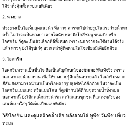
ได้ว่าทั้งคุ้มทั้งครบเลยทีเดียว
2. ห่วงยาง
ห่วงยางเป็นไอเท็มสุดแนะนำ ที่สาวๆ ควรพกไปถ่ายรูปในสระว่ายน้ำทุก
ครั้ง ไม่ว่าจะเป็นห่วงยางลายโดนัท ฟลามิงโกสีชมพู ขนมปัง หรือ
ไอศกรีม ก็ดูจะเป็นตัวเลือกที่ดีทั้งหมด เพราะนอกจากจะใช้งานได้จริง
แล้ว สาวๆ ยังได้รูปเก๋ๆ อวดเหล่าผู้ติดตามในโซเชียลมีเดียอีกด้วย
3. ไอศกรีม
ไอศกรีมหวานเย็นชื่นใจ ถือเป็นสัญลักษณ์ของซัมเมอร์ที่แท้จริง เพราะ
นอกจากจะนำมาทาน เพื่อให้ร่างกายรู้สึกเย็นสบายแล้ว ไอศกรีมหลาก
สีสัน ยังสามารถนำมาเป็นพร็อพถ่ายรูปสุดชิคได้อีกด้วย ไม่ว่าจะเป็น
ไอศกรีมแบบแท่ง หรือแบบโคน ก็ดูเข้ากันได้ดีกับชุดว่ายน้ำทั้งหมด
นอกจากนี้ ยังให้ลุคเด็กสาวน่ารัก สดใสแสนซุกซน ที่แสดงพลังของ
เส่นห์แบบใสๆ ได้เต็มเปี่ยมเลยทีเดียว
วิธีป้องกัน และดูแลผิวคล้ำเสีย หลังสวมใส่ ทูพีช วันพีช เที่ยว
ทะเล