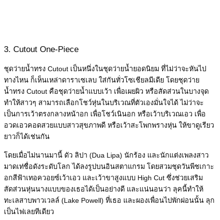
3. Cutout One-Piece
ชุดว่ายน้ำทรง Cutout เป็นหนึ่งในชุดว่ายน้ำยอดนิยม ที่ไม่ว่าจะหันไป
ทางไหน ก็เห็นเหล่าดาราเซเลบ ใส่กันทั่วโซเชียลมีเดีย โดยชุดว่าย
น้ำทรง Cutout คือชุดว่ายน้ำแบบเว้า เพื่อเผยผิว หรือสัดส่วนในบางจุด
ทำให้สาวๆ สามารถเลือกโชว์หุ่นในบริเวณที่ตัวเองมั่นใจได้ ไม่ว่าจะ
เป็นการเว้าตรงกลางหน้าอก เพื่อโชว์เนินอก หรือเว้าบริเวณเอว เพื่อ
อวดเอวคอดสวยแบบสาวสุขภาพดี หรือเว้าสะโพกพรางหุ่น ให้ขาดูเรียว
ยาวก็ได้เช่นกัน
โดยเมื่อไม่นานมานี้ ดัว ลิปา (Dua Lipa) นักร้อง และนักแต่งเพลงสาว
มาดเท่ชื่อดังระดับโลก ได้ลงรูปบนอินสตาแกรม โดยสวมชุดวันพีชเกาะ
อกสีฟ้าเทอควอยซ์เว้าเอว และเว้าขาสูงแบบ High Cut ซึ่งช่วยเสริม
สัดส่วนหุ่นนางแบบของเธอได้เป็นอย่างดี และแน่นอนว่า ลุคนี้ทำให้
ทะเลสาบพาวเวลล์ (Lake Powell) ที่เธอ และผองเพื่อนไปพักผ่อนนั้น ลุก
เป็นไฟเลยทีเดียว