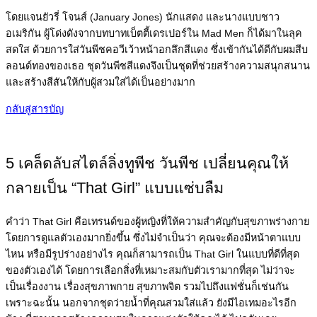
โดยแจนยัวรี่ โจนส์ (January Jones) นักแสดง และนางแบบชาว
อเมริกัน ผู้โด่งดังจากบทบาทเบ็ตตี้เดรเปอร์ใน Mad Men ก็ได้มาในลุค
สดใส ด้วยการใส่วันพีชคอวีเว้าหน้าอกลึกสีแดง ซึ่งเข้ากันได้ดีกับผมสีบ
ลอนด์ทองของเธอ ชุดวันพีชสีแดงจึงเป็นชุดที่ช่วยสร้างความสนุกสนาน
และสร้างสีสันให้กับผู้สวมใส่ได้เป็นอย่างมาก
กลับสู่สารบัญ
5 เคล็ดลับสไตล์ลิ่งทูพีช วันพีช เปลี่ยนคุณให้
กลายเป็น “That Girl” แบบแซ่บลืม
คำว่า That Girl คือเทรนด์ของผู้หญิงที่ให้ความสำคัญกับสุขภาพร่างกาย
โดยการดูแลตัวเองมากยิ่งขึ้น ซึ่งไม่จำเป็นว่า คุณจะต้องมีหน้าตาแบบ
ไหน หรือมีรูปร่างอย่างไร คุณก็สามารถเป็น That Girl ในแบบที่ดีที่สุด
ของตัวเองได้ โดยการเลือกสิ่งที่เหมาะสมกับตัวเรามากที่สุด ไม่ว่าจะ
เป็นเรื่องงาน เรื่องสุขภาพกาย สุขภาพจิต รวมไปถึงแฟชั่นก็เช่นกัน
เพราะฉะนั้น นอกจากชุดว่ายน้ำที่คุณสวมใส่แล้ว ยังมีไอเทมอะไรอีก