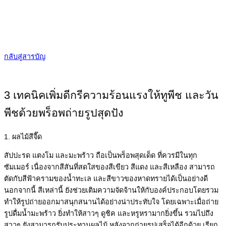
กลับสู่สารบัญ
3 เทคนิคเพิ่มดีกรีความร้อนแรงให้ทูพีช และวัน
พีชด้วยพร็อพถ่ายรูปสุดปัง
1. ผลไม้สีจี๊ด
สัปปะรด แตงโม และมะพร้าว ถือเป็นพร็อพสุดเด็ด ที่ควรมีในทุก
ซัมเมอร์ เนื่องจากสีสันที่สดใสของสีเขียว สีแดง และสีเหลือง สามารถ
ตัดกับสีฟ้าครามของน้ำทะเล และสีขาวของหาดทรายได้เป็นอย่างดี
นอกจากนี้ สีเหล่านี้ ยังช่วยเติมความจัดจ้านให้กับองค์ประกอบโดยรวม
ทำให้รูปถ่ายออกมาสนุกสนานได้อย่างน่าประทับใจ โดยเฉพาะเมื่อถ่าย
รูปดื่มน้ำมะพร้าว ยิ่งทำให้สาวๆ ดูชิค และหรูหรามากยิ่งขึ้น รวมไปถึง
สาวๆ ยังสามารถรับประทานผลไม้ หลังจากถ่ายรูปเสร็จได้อีกด้วย เรียก