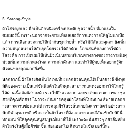
5. Sarong-Style
ผ้าโสร่งผูกเอว ถือเป็นอีกหนึ่งเครื่องประดับชุดว่ายน้ำ ที่มาแรงใน
ซัมเมอร์นี้ เพราะนอกจากจะช่วยเพิ่มเลเยอร์การแต่งกายให้ดูไม่น่าเบื่อ
แล้ว การเลือกลวดลายให้เข้ากับชุดว่ายน้ำ หรือใช้สีสันสะดุดตา ยังเพิ่ม
ความสนุกสนานให้กับลุคโดยรวมได้อีกด้วย โดยเสน่ห์ของการใช้ผ้า
โสร่งคือ การเปิดเผยให้เห็นผิวเนียนสวยบริเวณช่วงล่างของร่างกายนิดๆ
ช่วยเพิ่มความน่าหลงใหล ความน่าค้นหา และทำให้ผู้พบเห็นอยากรู้จัก
ตัวตนของคุณมากยิ่งขึ้น
นอกจากนี้ ผ้าโสร่งยังเป็นไอเทมที่บ่งบอกตัวตนคุณได้เป็นอย่างดี ซึ่งทุก
มิติของความเป็นแฟชั่นนิสต้าในตัวคุณ สามารถแสดงออกมาให้โลกรู้
ได้ผ่านเนื้อสัมผัสของผ้า รวมไปถึงลวดลาย และระดับความยาวของชุด
สวยที่คุณคัดสรร ไม่ว่าจะเป็นการคลุมผ้าโสร่งที่โปร่งบาง สีพาสเทลอย่
างสาวหวานซ่อนเสน่ห์ การคลุมผ้าโสร่งสั้นลายสิงสาราสัตว์ อย่างสาว
นักกีฬาสุขภาพดี หรือจะเป็นผ้าโสร่งที่มีลวดลาย และสีสันเข้ากับบิกินี่
ท่อนบน ที่ให้ลุคคุณหนูสมบูรณ์แบบก็ได้ เพราะฉะนั้นสาวๆ อย่าลืมหยิบ
ผ้าโสร่งในตู้เสื้อผ้าซักชิ้น ก่อนออกไปเฉิดฉายในซัมเมอร์นี้ล่ะ