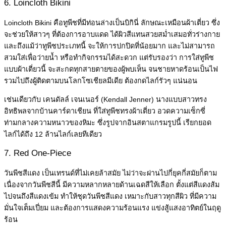
6. Loincloth Bikini
Loincloth Bikini คือทูพีชที่มีท่อนล่างเป็นบิกินี่ ลักษณะเหมือนผ้าเตี่ยว ซึ่ง
จะช่วยให้สาวๆ ที่ต้องการอาบแดด ได้ผิวสีแทนสวยสม่ำเสมอทั่วร่างกาย
และถึงแม้ว่าทูพีชประเภทนี้ จะให้การปกปิดที่น้อยมาก และไม่สามารถ
สวมใส่เพื่อว่ายน้ำ หรือทำกิจกรรมได้สะดวก แต่รับรองว่า การใส่ทูพีช
แบบผ้าเตี่ยวนี้ จะสะกดทุกสายตายของผู้พบเห็น จนชายหาดร้อนเป็นไฟ
รวมไปถึงผู้ติดตามบนโลกโซเชียลมีเดีย ต้องกดไลก์รัวๆ แน่นอน
เช่นเดียวกับ เคนดัลล์ เจนเนอร์ (Kendall Jenner) นางแบบสาวทรง
อิทธิพลจากบ้านคาร์ดาเชียน ที่ใส่ทูพีชทรงผ้าเตี่ยว อวดความเซ็กซี่
ท่ามกลางความหนาวของหิมะ ซึ่งรูปจากอินสตาแกรมรูปนี้ เรียกยอด
ไลก์ได้ถึง 12 ล้านไลก์เลยทีเดียว
7. Red One-Piece
วันพีชสีแดง เป็นเทรนด์ที่ไม่เคยล้าสมัย ไม่ว่าจะผ่านไปกี่ยุคกี่สมัยก็ตาม
เนื่องจากวันพีชสีนี้ มีความหลากหลายด้านเฉดสีให้เลือก ตั้งแต่สีแดงส้ม
ไปจนถึงสีแดงเข้ม ทำให้ชุดวันพีชสีแดง เหมาะกับสาวทุกสีผิว ที่มีความ
มั่นใจเต็มเปี่ยม และต้องการแสดงความร้อนแรง แข่งสู้แสงอาทิตย์ในฤดู
ร้อน