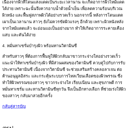
เนื่องจากผิวที่โดนแสงแดดเป็นระยะเวลานาน จะเกิดอาการผิวไหม้แดด
ได้ง่าย เพราะฉะนั้นจึงควรอาบน้ำด้วยน้ำเย็น เพื่อลดความร้อนบริเวณ
ผิวหนัง และฟื้นฟูสภาพผิวได้อย่างรวดเร็ว นอกจากนี้ หลังการโดนแดด
เผาเป็นเวลานาน สาวๆ ยังไม่ควรขัดผิวแรงๆ อีกด้วย เพราะผิวหนังหลัง
จากไหม้แดดแล้ว จะอ่อนแอเป็นอย่างมาก ทำให้เกิดอาการระคายเคือง
แสบ และคันได้ง่าย
4. หมั่นทาเซรั่มบำรุงผิว พร้อมทานวิตามินซี
สำหรับสาวๆ ที่ต้องการฟื้นฟูให้ผิวกลับมาขาวกระจ่างใสอย่างรวดเร็ว
แนะนำให้ทาเซรั่มบำรุงผิว ที่มีส่วนผสมของวิตามินซี ควบคู่ไปกับการรับ
ประทานวิตามินซี เนื่องจากวิตามินซี จะช่วยเสริมสร้างคลอลาเจน ต่อ
ต้านอนุมูลอิสระ และกระตุ้นระบบการไหลเวียนเลือดของผิวพรรณ ซึ่ง
ทำให้ผิวพรรณของสาวๆ ขาวกระจ่างใส เรียบเนียน และสุขภาพดี การ
หมั่นทาเซรั่ม และทานวิตามินซีทุกวัน จึงเป็นอีกทางเลือก ที่ช่วยเร่งให้ผิว
ของสาวๆ กลับมาสวยอีกครั้ง
กลับสู่สารบัญ