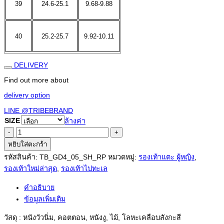
39
24.6-25.1
9.68-9.88
40
25.2-25.7
9.92-10.11
DELIVERY
Find out more about
delivery option
LINE @TRIBEBRAND
SIZE
ล้างค่า
จำนวน
RAW
หยิบใส่ตะกร้า
URBANO
รหัสสินค้า:
TB_GD4_05_SH_RP
หมวดหมู่:
รองเท้าแตะ ผู้หญิง
,
SANDALS
ชิ้น
รองเท้าใหม่ล่าสุด
,
รองเท้าไปทะเล
คำอธิบาย
ข้อมูลเพิ่มเติม
วัสดุ : หนังวัวนิ่ม, คอตตอน, หนังงู, ไม้, โลหะเคลือบสังกะสี