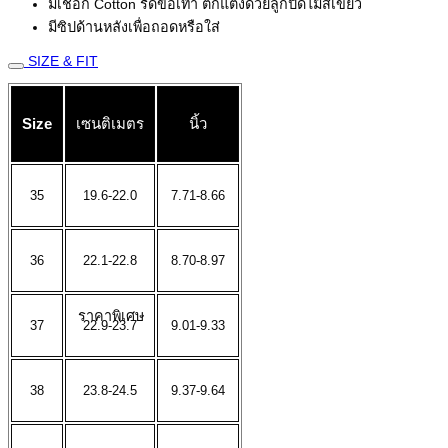
มีเชือก Cotton รัดข้อเท้า ตกแต่งด้วยลูกปัดไม้สีเขียว
มีซิปด้านหลังเพื่อถอดหรือใส่
SIZE & FIT
Size
เซนติเมตร
นิ้ว
35
19.6-22.0
7.71-8.66
36
22.1-22.8
8.70-8.97
ราคาพิเศษ
37
22.9-23.7
9.01-9.33
38
23.8-24.5
9.37-9.64