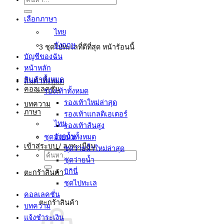
ค้นหา:
เลือกภาษา
ไทย
อังกฤษ
3 ชุดไปทะเลที่ดีที่สุด หน้าร้อนนี้
บัญชีของฉัน
หน้าหลัก
สินค้าทั้งหมด
สินค้าทั้งหมด
คอลเลคชั่น
รองเท้าทั้งหมด
รองเท้าใหม่ล่าสุด
บทความ
ภาษา
รองเท้าแกลดิเอเตอร์
ไทย
รองเท้าส้นสูง
อังกฤษ
ชุดว่ายน้ำทั้งหมด
เข้าสู่ระบบ / ลงทะเบียน
ชุดว่ายน้ำใหม่ล่าสุด
ค้นหา:
ชุดว่ายน้ำ
บิกินี่
ตะกร้าสินค้า
ชุดไปทะเล
คอลเลคชั่น
ตะกร้าสินค้า
บทความ
แจ้งชำระเงิน