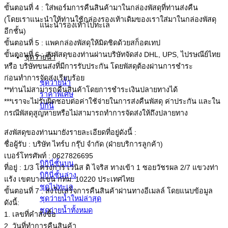
ขั้นตอนที่ 4 : ใส่พอร์มการคืนสินค้ามาในกล่องพัสดุที่ท่านส่งคืน
(โดยเราแนะนำให้ท่านใช้กล่องรองเท้าเดิมของเราใส่มาในกล่องพัสดุ
แนะนำรองเท้าไปทะเล
อีกชั้น)
ขั้นตอนที่ 5 : แพคกล่องพัสดุให้มิดชิดด้วยสก็อตเทป
ขั้นตอนที่ 6 : ส่งพัสดุของท่านผ่านบริษัทจัดส่ง DHL, UPS, ไปรษณีย์ไทย
ชุดว่ายน้ำ
หรือ บริษัทขนส่งที่มีการรับประกัน โดยพัสดุต้องผ่านการชำระ
ก่อนทำการจัดส่งเรียบร้อย
ชุดว่ายน้ำ
**ท่านไม่สามารถคืนสินค้าโดยการชำระเงินปลายทางได้
ราคาพิเศษ
***เราจะไม่รับผิดชอบต่อค่าใช้จ่ายในการส่งคืนพัสดุ ค่าประกัน และใน
บิกินี่
กรณีพัสดุสูญหายหรือไม่สามารถทำการจัดส่งให้ถึงปลายทาง
ส่งพัสดุของท่านมายังรายละเอียดที่อยู่ดังนี้ :
ชื่อผู้รับ : บริษัท ไทร์บ กรุ๊ป จำกัด (ฝ่ายบริการลูกค้า)
เบอร์โทรศัพท์ : 0627826695
บิกินี่ชั้นบน
ที่อยู่ : 1/3 โครงการ เวนิส ดิ ไจริส ทางเข้า 1 ซอยวัชรผล 2/7 แขวงท่า
บิกินี่ชั้นล่าง
แร้ง เขตบางเขน กทม. 10220 ประเทศไทย
ชุดไปทะเล
ขั้นตอนที่ 7 : ส่งใบเสร็จการคืนสินค้าผ่านทางอีเมลล์ โดยแนบข้อมูล
ชุดว่ายน้ำใหม่ล่าสุด
ดังนี้:
ชุดว่ายน้ำทั้งหมด
1. เลขที่คำสั่งซื้อ
2. วันที่ทำการคืนสินค้า