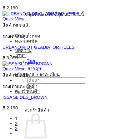
฿
2,190
3 ชุดไปทะเลที่ดีที่สุด หน้าร้อนนี้
Quick View
สินค้าหมดแล้ว
สินค้าทั้งหมด
รองเท้าส้นสูง
คอลเลคชั่น
URBANO RIOT GLADIATOR HEELS
บทความ
ภาษา
฿
3,950
ไทย
Quick View
อังกฤษ
เข้าสู่ระบบ / ลงทะเบียน
สินค้าหมดแล้ว
ค้นหา:
รองเท้าแตะ ผู้หญิง
ตะกร้าสินค้า
ISSA SLIDES_BROWN
฿
2,190
ตะกร้าสินค้า
1
2
3