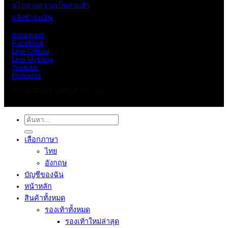
นโยบายความเป็นส่วนตัว
แจ้งชำระเงิน
Instagram
Facebook
Line Official
Line Myshop
Youtube
Pinterest
©2022 TRIBE GROUP Co., Ltd.
ค้นหา:
เลือกภาษา
ไทย
อังกฤษ
บัญชีของฉัน
หน้าหลัก
สินค้าทั้งหมด
รองเท้าทั้งหมด
รองเท้าใหม่ล่าสุด